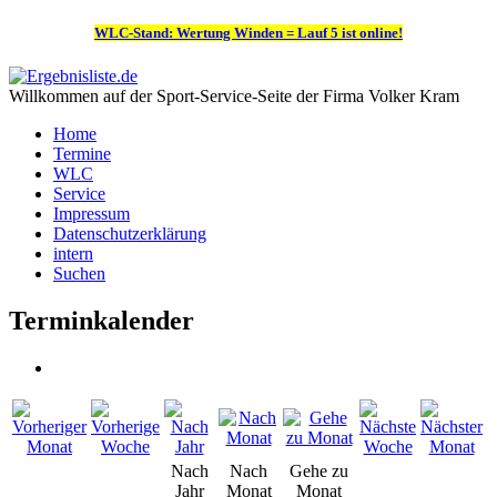
WLC-Stand: Wertung Winden = Lauf 5 ist online!
Willkommen auf der Sport-Service-Seite der Firma Volker Kram
Home
Termine
WLC
Service
Impressum
Datenschutzerklärung
intern
Suchen
Terminkalender
Nach
Nach
Gehe zu
Jahr
Monat
Monat