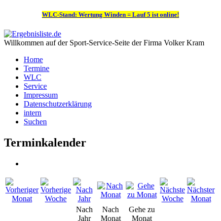
WLC-Stand: Wertung Winden = Lauf 5 ist online!
Willkommen auf der Sport-Service-Seite der Firma Volker Kram
Home
Termine
WLC
Service
Impressum
Datenschutzerklärung
intern
Suchen
Terminkalender
Nach
Nach
Gehe zu
Jahr
Monat
Monat