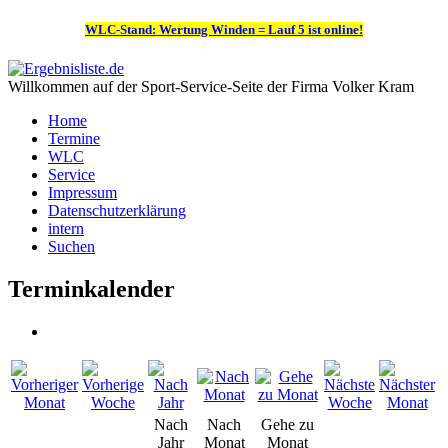
WLC-Stand: Wertung Winden = Lauf 5 ist online!
Willkommen auf der Sport-Service-Seite der Firma Volker Kram
Home
Termine
WLC
Service
Impressum
Datenschutzerklärung
intern
Suchen
Terminkalender
Nach
Nach
Gehe zu
Jahr
Monat
Monat