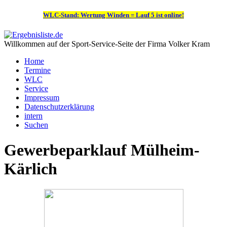
WLC-Stand: Wertung Winden = Lauf 5 ist online!
Willkommen auf der Sport-Service-Seite der Firma Volker Kram
Home
Termine
WLC
Service
Impressum
Datenschutzerklärung
intern
Suchen
Gewerbeparklauf Mülheim-
Kärlich