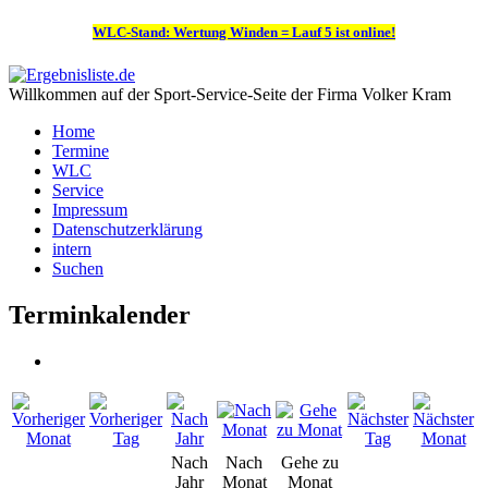
WLC-Stand: Wertung Winden = Lauf 5 ist online!
Willkommen auf der Sport-Service-Seite der Firma Volker Kram
Home
Termine
WLC
Service
Impressum
Datenschutzerklärung
intern
Suchen
Terminkalender
Nach
Nach
Gehe zu
Jahr
Monat
Monat