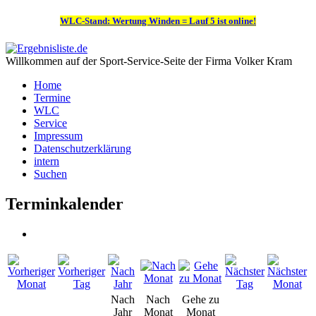
WLC-Stand: Wertung Winden = Lauf 5 ist online!
Willkommen auf der Sport-Service-Seite der Firma Volker Kram
Home
Termine
WLC
Service
Impressum
Datenschutzerklärung
intern
Suchen
Terminkalender
Nach
Nach
Gehe zu
Jahr
Monat
Monat