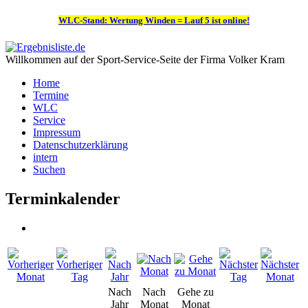
WLC-Stand: Wertung Winden = Lauf 5 ist online!
Willkommen auf der Sport-Service-Seite der Firma Volker Kram
Home
Termine
WLC
Service
Impressum
Datenschutzerklärung
intern
Suchen
Terminkalender
Nach
Nach
Gehe zu
Jahr
Monat
Monat