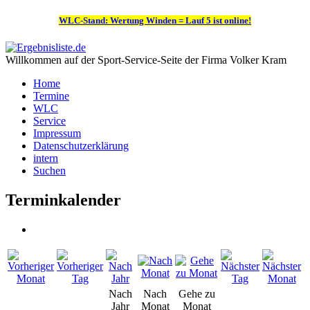
WLC-Stand: Wertung Winden = Lauf 5 ist online!
Willkommen auf der Sport-Service-Seite der Firma Volker Kram
Home
Termine
WLC
Service
Impressum
Datenschutzerklärung
intern
Suchen
Terminkalender
Nach
Nach
Gehe zu
Jahr
Monat
Monat