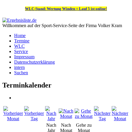
WLC-Stand: Wertung Winden = Lauf 5 ist online!
Willkommen auf der Sport-Service-Seite der Firma Volker Kram
Home
Termine
WLC
Service
Impressum
Datenschutzerklärung
intern
Suchen
Terminkalender
Nach
Nach
Gehe zu
Jahr
Monat
Monat