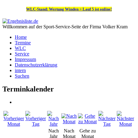
WLC-Stand: Wertung Winden = Lauf 5 ist online!
Willkommen auf der Sport-Service-Seite der Firma Volker Kram
Home
Termine
WLC
Service
Impressum
Datenschutzerklärung
intern
Suchen
Terminkalender
Nach
Nach
Gehe zu
Jahr
Monat
Monat