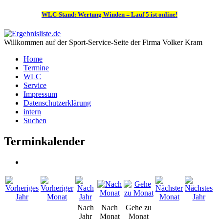
WLC-Stand: Wertung Winden = Lauf 5 ist online!
Willkommen auf der Sport-Service-Seite der Firma Volker Kram
Home
Termine
WLC
Service
Impressum
Datenschutzerklärung
intern
Suchen
Terminkalender
Nach
Nach
Gehe zu
Jahr
Monat
Monat