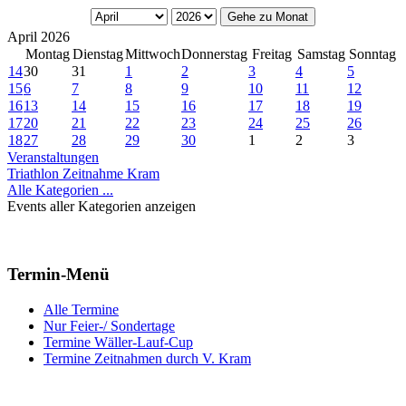
Gehe zu Monat
April 2026
Montag
Dienstag
Mittwoch
Donnerstag
Freitag
Samstag
Sonntag
14
30
31
1
2
3
4
5
15
6
7
8
9
10
11
12
16
13
14
15
16
17
18
19
17
20
21
22
23
24
25
26
18
27
28
29
30
1
2
3
Veranstaltungen
Triathlon Zeitnahme Kram
Alle Kategorien ...
Events aller Kategorien anzeigen
Termin-Menü
Alle Termine
Nur Feier-/ Sondertage
Termine Wäller-Lauf-Cup
Termine Zeitnahmen durch V. Kram