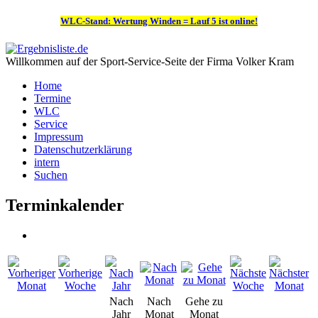
WLC-Stand: Wertung Winden = Lauf 5 ist online!
Willkommen auf der Sport-Service-Seite der Firma Volker Kram
Home
Termine
WLC
Service
Impressum
Datenschutzerklärung
intern
Suchen
Terminkalender
Nach
Nach
Gehe zu
Jahr
Monat
Monat