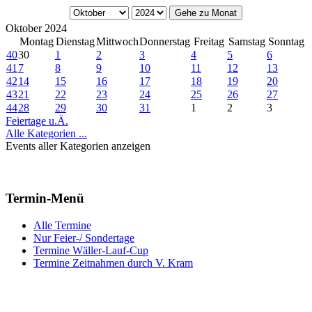
Gehe zu Monat
Oktober 2024
Montag
Dienstag
Mittwoch
Donnerstag
Freitag
Samstag
Sonntag
40
30
1
2
3
4
5
6
41
7
8
9
10
11
12
13
42
14
15
16
17
18
19
20
43
21
22
23
24
25
26
27
44
28
29
30
31
1
2
3
Feiertage u.Ä.
Alle Kategorien ...
Events aller Kategorien anzeigen
Termin-Menü
Alle Termine
Nur Feier-/ Sondertage
Termine Wäller-Lauf-Cup
Termine Zeitnahmen durch V. Kram