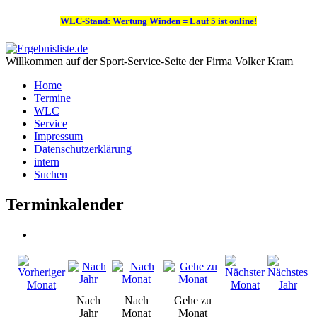
WLC-Stand: Wertung Winden = Lauf 5 ist online!
Willkommen auf der Sport-Service-Seite der Firma Volker Kram
Home
Termine
WLC
Service
Impressum
Datenschutzerklärung
intern
Suchen
Terminkalender
Nach
Nach
Gehe zu
Jahr
Monat
Monat