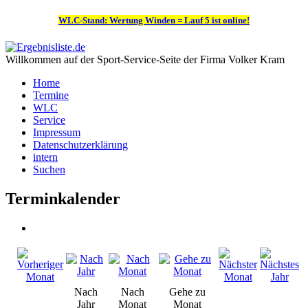
WLC-Stand: Wertung Winden = Lauf 5 ist online!
Willkommen auf der Sport-Service-Seite der Firma Volker Kram
Home
Termine
WLC
Service
Impressum
Datenschutzerklärung
intern
Suchen
Terminkalender
Nach
Nach
Gehe zu
Jahr
Monat
Monat