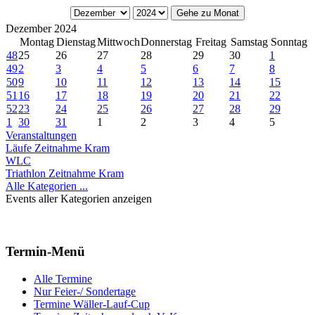
Gehe zu Monat
Dezember 2024
Montag
Dienstag
Mittwoch
Donnerstag
Freitag
Samstag
Sonntag
48
25
26
27
28
29
30
1
49
2
3
4
5
6
7
8
50
9
10
11
12
13
14
15
51
16
17
18
19
20
21
22
52
23
24
25
26
27
28
29
1
30
31
1
2
3
4
5
Veranstaltungen
Läufe Zeitnahme Kram
WLC
Triathlon Zeitnahme Kram
Alle Kategorien ...
Events aller Kategorien anzeigen
Termin-Menü
Alle Termine
Nur Feier-/ Sondertage
Termine Wäller-Lauf-Cup