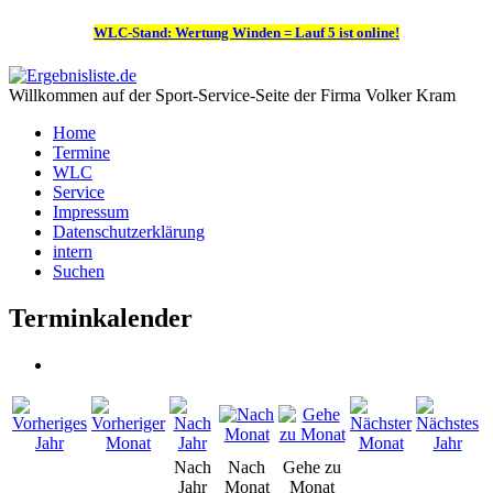
WLC-Stand: Wertung Winden = Lauf 5 ist online!
Willkommen auf der Sport-Service-Seite der Firma Volker Kram
Home
Termine
WLC
Service
Impressum
Datenschutzerklärung
intern
Suchen
Terminkalender
Nach
Nach
Gehe zu
Jahr
Monat
Monat