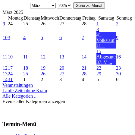
Gehe zu Monat
März 2025
Montag
Dienstag
Mittwoch
Donnerstag
Freitag
Samstag
Sonntag
9
24
25
26
27
28
1
2
8
41.
10
3
4
5
6
7
9
Volkslauf
U ...
15
11
10
11
12
13
14
Abgesagt:
16
37. V ...
12
17
18
19
20
21
22
23
13
24
25
26
27
28
29
30
14
31
1
2
3
4
5
6
Veranstaltungen
Läufe Zeitnahme Kram
Alle Kategorien ...
Events aller Kategorien anzeigen
Termin-Menü