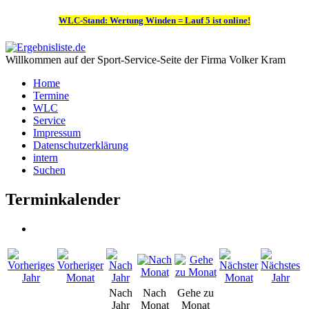
WLC-Stand: Wertung Winden = Lauf 5 ist online!
Willkommen auf der Sport-Service-Seite der Firma Volker Kram
Home
Termine
WLC
Service
Impressum
Datenschutzerklärung
intern
Suchen
Terminkalender
Nach
Nach
Gehe zu
Jahr
Monat
Monat