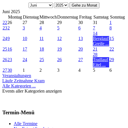
Gehe zu Monat
Juni 2025
Montag
Dienstag
Mittwoch
Donnerstag
Freitag
Samstag
Sonntag
22
26
27
28
29
30
31
1
23
2
3
4
5
6
7
8
14
24
9
10
11
12
13
Berglauf
15
Greife ...
25
16
17
18
19
20
21
22
28
26
23
24
25
26
27
Traillauf
29
Eitel ...
27
30
1
2
3
4
5
6
Veranstaltungen
Läufe Zeitnahme Kram
Alle Kategorien ...
Events aller Kategorien anzeigen
Termin-Menü
Alle Termine